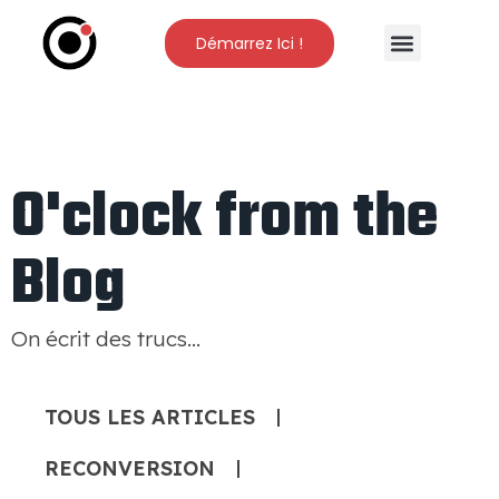
Démarrez Ici !
Nos Formations
L’Ecole O’Clock
O'clock from the
Blog
On écrit des trucs…
TOUS LES ARTICLES
RECONVERSION