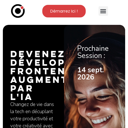
Démarrez Ici !
Nos Formations
L’Ecole O’Clock
Prochaine
Devenez
Session :
Développeur
Frontend,
14 sept.
2026
Augmenté
par
l'IA
Changez de vie dans
la tech en décuplant
votre productivité et
votre créativité avec