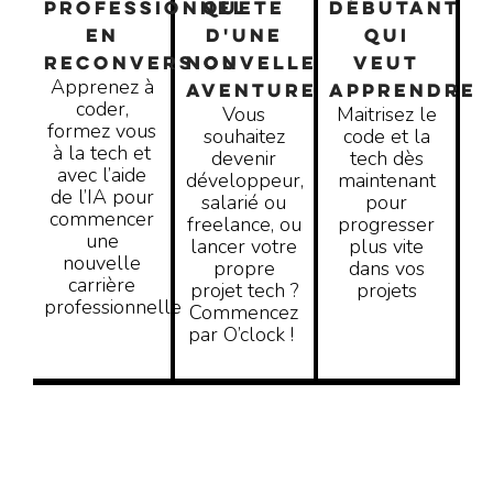
PROFESSIONNEL
QUETE
DÉBUTANT
EN
D'UNE
QUI
RECONVERSION
NOUVELLE
VEUT
Apprenez à
AVENTURE
APPRENDRE
coder,
Vous
Maitrisez le
formez vous
souhaitez
code et la
à la tech et
devenir
tech dès
avec l’aide
développeur,
maintenant
de l’IA pour
salarié ou
pour
commencer
freelance, ou
progresser
une
lancer votre
plus vite
nouvelle
propre
dans vos
carrière
projet tech ?
projets
professionnelle
Commencez
par O’clock !