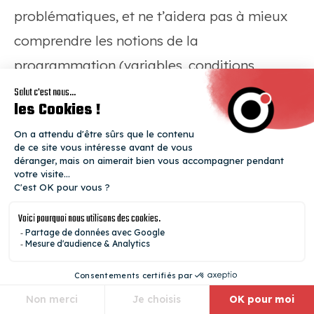
problématiques, et ne t’aidera pas à mieux
comprendre les notions de la
programmation (variables, conditions,
boucles, fonctions…) non plus. Or, ce sont
toutes ces bases fondamentales qui, une
fois maîtrisées, après des heures et des
heures de pratique, feront de toi un véritable
développeur web.
Voilà, on pense avoir fait le tour de la
question. En résumé, ces outils doivent rester
des aides au
développement web
, et en
aucun cas remplacer la réflexion humaine, ni