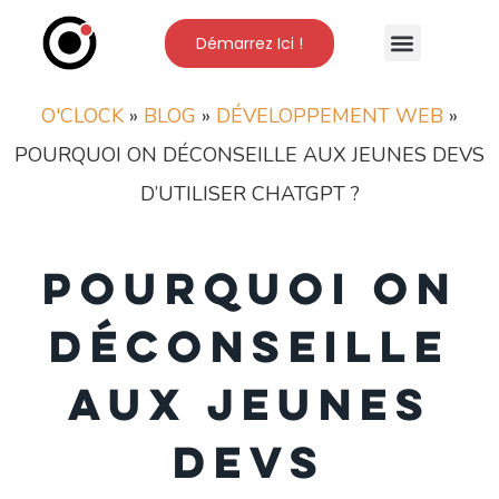
Démarrez Ici !
Nos Formations
L’Ecole O’Clock
O'CLOCK
»
BLOG
»
DÉVELOPPEMENT WEB
»
POURQUOI ON DÉCONSEILLE AUX JEUNES DEVS
D’UTILISER CHATGPT ?
Pourquoi on
déconseille
aux jeunes
devs