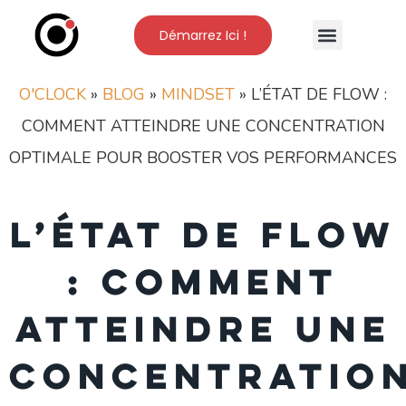
Démarrez Ici !
Nos Formations
L’Ecole O’Clock
O'CLOCK
»
BLOG
»
MINDSET
»
L’ÉTAT DE FLOW :
COMMENT ATTEINDRE UNE CONCENTRATION
OPTIMALE POUR BOOSTER VOS PERFORMANCES
L’état de flow
: comment
atteindre une
concentratio