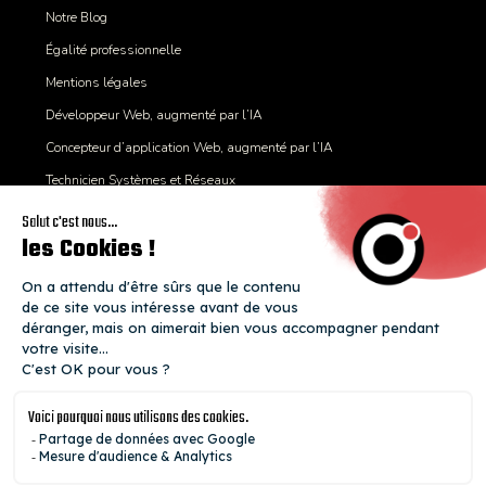
Notre Blog
Égalité professionnelle
Mentions légales
Développeur Web, augmenté par l’IA
Concepteur d’application Web, augmenté par l’IA
Technicien Systèmes et Réseaux
Expert CyberSécurité
Certificat Qualiopi
Mobilité internationale
Un coup de fil ?
+33 1 89 71 65 30