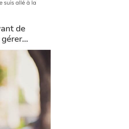
 suis allé à la
vant de
à gérer…