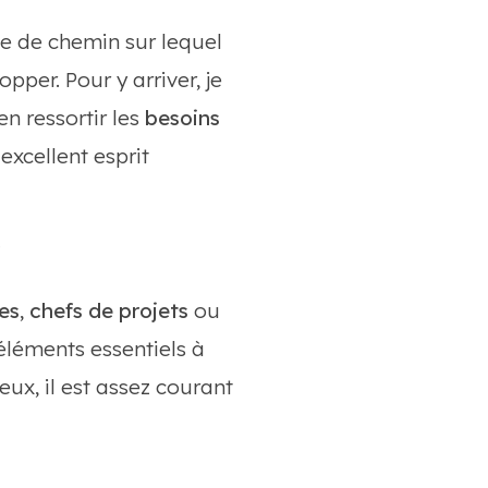
rte de chemin sur lequel
pper. Pour y arriver, je
n ressortir les
besoins
xcellent esprit
?
es
,
chefs de projets
ou
éléments essentiels à
ux, il est assez courant