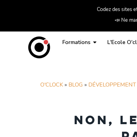
Codez des sites e
📣 Ne man
Formations
L'Ecole O'c
O'CLOCK
»
BLOG
»
DÉVELOPPEMENT
Non, l
p