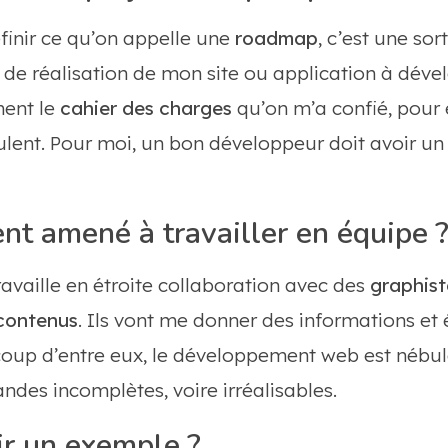
éfinir ce qu’on appelle une
roadmap
, c’est une so
s de réalisation de mon site ou application à dévelo
ment le
cahier des charges
qu’on m’a confié, pour e
lent. Pour moi, un bon développeur doit avoir un e
nt amené à travailler en équipe 
availle en étroite collaboration avec des
graphist
contenus
. Ils vont me donner des informations et 
oup d’entre eux, le développement web est nébule
ndes incomplètes, voire irréalisables.
ir un exemple ?