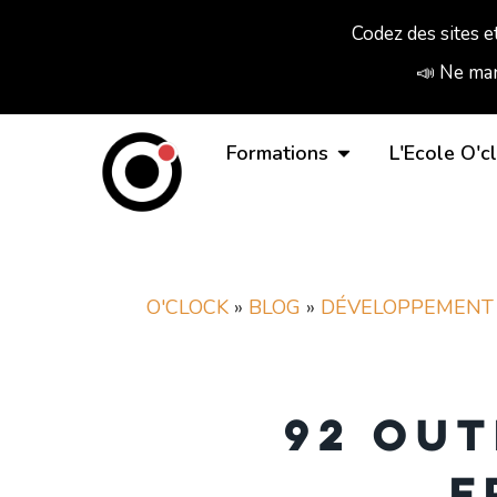
Codez des sites e
📣 Ne man
Formations
L'Ecole O'c
O'CLOCK
»
BLOG
»
DÉVELOPPEMENT
92 out
f