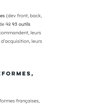
ces
(dev front, back,
 de
92
93 outils
recommandent, leurs
d’acquisition, leurs
eformes,
formes françaises,