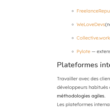
FreelanceRepu
WeLoveDevs
(n
Collective.wor
Pylote
— extens
Plateformes int
Travailler avec des clie
développeurs habitués
méthodologies agiles
.
Les plateformes interna