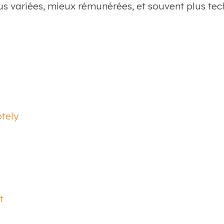
us variées, mieux rémunérées, et souvent plus tec
tely
t