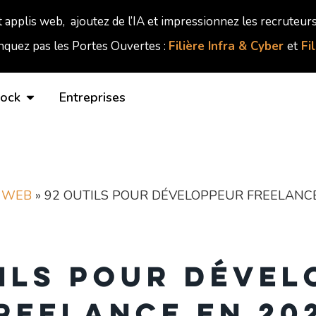
t applis web, ajoutez de l’IA et impressionnez les recruteurs
quez pas les Portes Ouvertes :
Filière Infra & Cyber
et
Fi
lock
Entreprises
 WEB
»
92 OUTILS POUR DÉVELOPPEUR FREELANCE
ils pour déve
reelance en 20