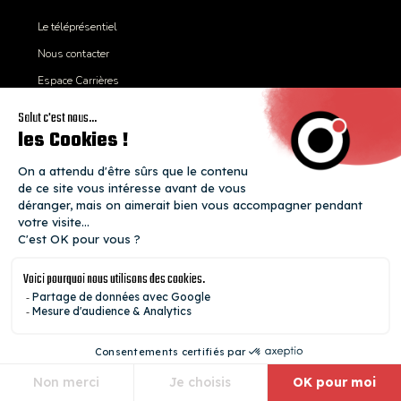
Le téléprésentiel
Nous contacter
Espace Carrières
Handicap
Notre Blog
Égalité professionnelle
Mentions légales
Développeur Web, augmenté par l’IA
Concepteur d’application Web, augmenté par l’IA
Technicien Systèmes et Réseaux
Expert CyberSécurité
Certificat Qualiopi
Mobilité internationale