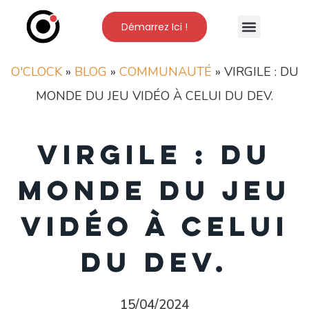
Démarrez Ici !
Nos Formations
L’Ecole O’Clock
O'CLOCK
»
BLOG
»
COMMUNAUTÉ
»
VIRGILE : DU
MONDE DU JEU VIDÉO À CELUI DU DEV.
Virgile : du
monde du jeu
vidéo à celui
du dev.
15/04/2024