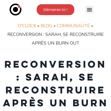
Démarrez Ici !
Nos Formations
L’Ecole O’Clock
O'CLOCK
»
BLOG
»
COMMUNAUTÉ
»
RECONVERSION : SARAH, SE RECONSTRUIRE
APRÈS UN BURN OUT
Reconversion
: Sarah, se
reconstruire
après un burn