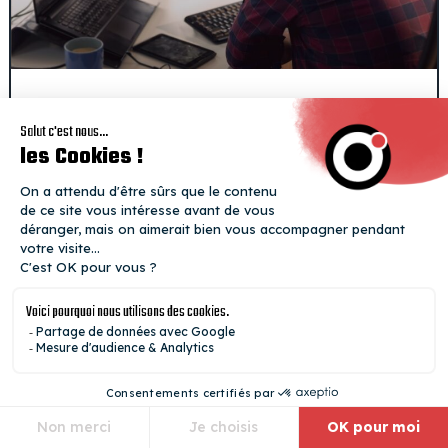
Quelles compétences IA une formation
développeur enseigne-t-elle vraiment ?
DÉVELOPPEMENT WEB