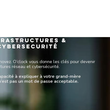
FRASTRUCTURES &
CYBERSECURITé
nnovez. O’clock vous donne les clés pour devenir
ctures réseau et cybersécurité.
 capacité à expliquer à votre grand-mère
n’est pas un mot de passe acceptable.