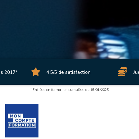
is 2017*
4,5/5 de satisfaction
Ju
* Entrées en formation cumulées au 15/01/2025