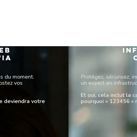
eb
IN
'IA
es du moment.
Protégez, sécurisez, i
oostez vos
un expert en infrastru
Et oui, cela inclut la
le deviendra votre
pourquoi « 123456 » 