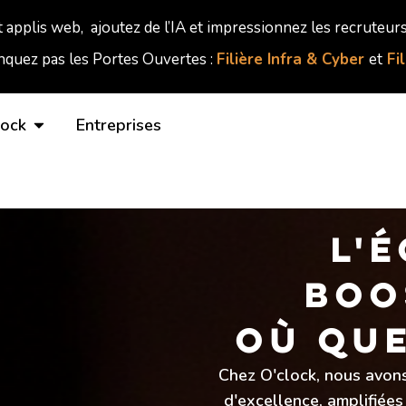
t applis web, ajoutez de l’IA et impressionnez les recruteurs
quez pas les Portes Ouvertes :
Filière Infra & Cyber
et
Fi
lock
Entreprises
L'
BOOS
OÙ QUE
Chez O'clock, nous avons
d'excellence, amplifiées