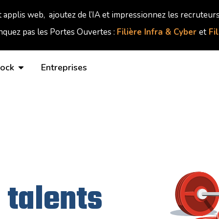
t applis web, ajoutez de l’IA et impressionnez les recruteurs
quez pas les Portes Ouvertes :
Filière Infra & Cyber
et
Fi
lock
Entreprises
s
talents