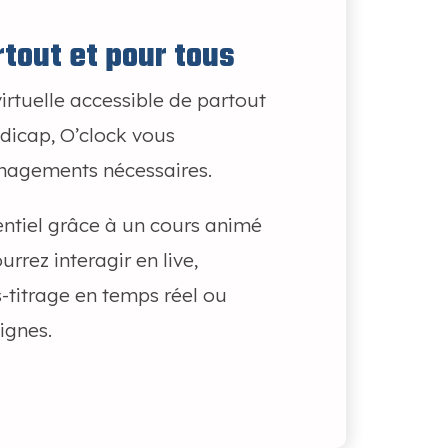
tout et pour tous
rtuelle accessible de partout
ndicap, O’clock vous
nagements nécessaires.
entiel grâce à un cours animé
rrez interagir en live,
s-titrage en temps réel ou
ignes.