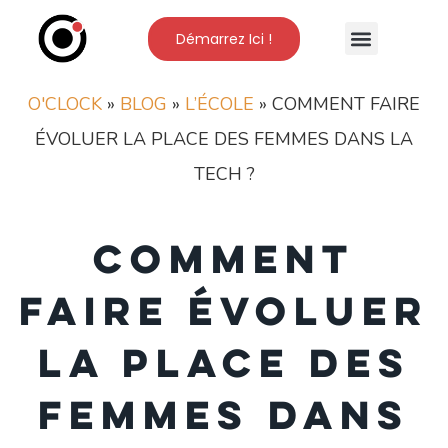
Démarrez Ici !
Nos Formations
L’Ecole O’Clock
O'CLOCK
»
BLOG
»
L’ÉCOLE
»
COMMENT FAIRE
ÉVOLUER LA PLACE DES FEMMES DANS LA
TECH ?
Comment
faire évoluer
la place des
femmes dans