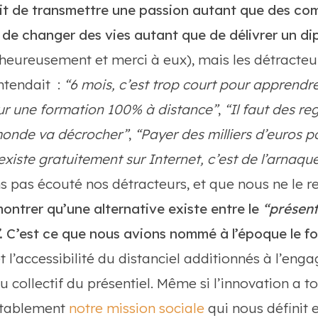
it de transmettre une passion autant que des co
 de changer des vies autant que de délivrer un di
(heureusement et merci à eux), mais les détracteu
ntendait :
“6 mois, c’est trop court pour apprend
our une formation 100% à distance”
,
“Il faut des r
e monde va décrocher”
,
“Payer des milliers d’euros 
existe gratuitement sur Internet, c’est de l’arnaqu
s pas écouté nos détracteurs, et que nous ne le r
ontrer qu’une alternative existe entre le
“présent
. C’est ce que nous avions nommé à l’époque le f
é et l’accessibilité du distanciel additionnés à l’en
collectif du présentiel. Même si l’innovation a t
ritablement
notre mission sociale
qui nous définit 