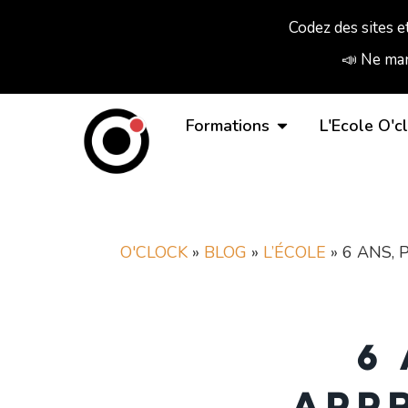
Codez des sites e
📣 Ne man
Formations
L'Ecole O'c
O'CLOCK
»
BLOG
»
L’ÉCOLE
»
6 ANS, 
6
app