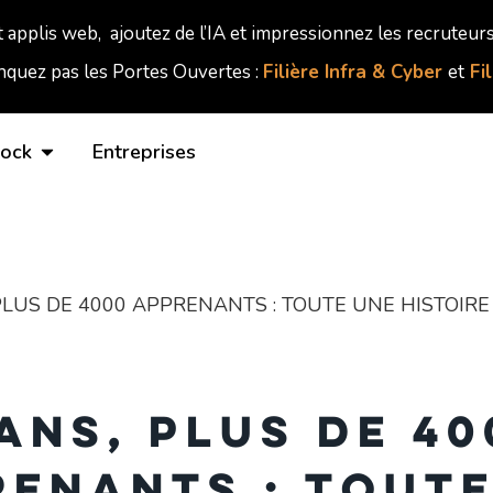
t applis web, ajoutez de l’IA et impressionnez les recruteurs
quez pas les Portes Ouvertes :
Filière Infra & Cyber
et
Fi
lock
Entreprises
PLUS DE 4000 APPRENANTS : TOUTE UNE HISTOIRE
 ans, plus de 40
renants : toute