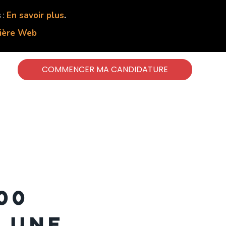
 :
En savoir plus
.
lière Web
COMMENCER MA CANDIDATURE
00
 une