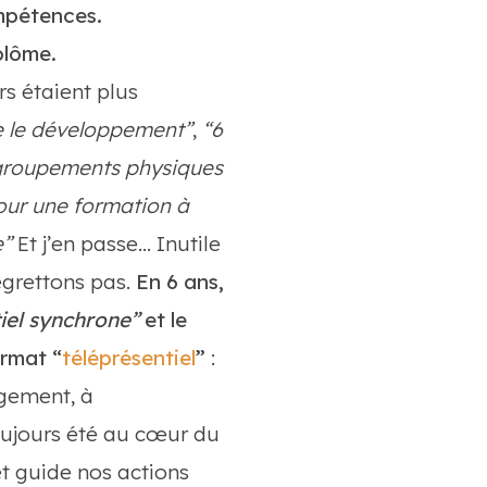
mpétences.
plôme.
rs étaient plus
re le développement”
,
“6
egroupements physiques
pour une formation à
e”
Et j’en passe… Inutile
egrettons pas.
En 6 ans,
iel synchrone”
et le
ormat “
téléprésentiel
”
:
gagement, à
oujours été au cœur du
et guide nos actions