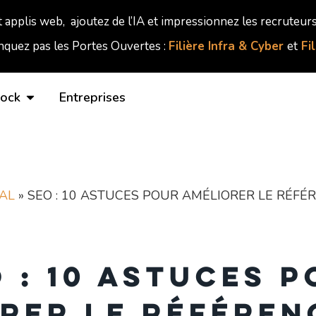
t applis web, ajoutez de l’IA et impressionnez les recruteurs
quez pas les Portes Ouvertes :
Filière Infra & Cyber
et
Fi
lock
Entreprises
AL
»
SEO : 10 ASTUCES POUR AMÉLIORER LE RÉFÉ
 : 10 astuces 
rer le référe