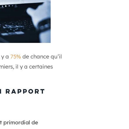
l y a
75%
de chance qu’il
iers, il y a certaines
en rapport
st primordial de