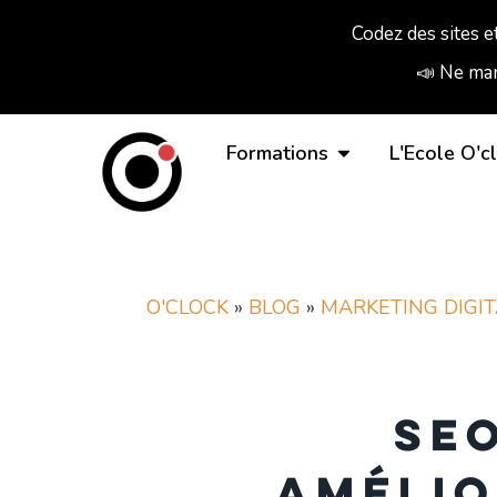
Codez des sites e
📣 Ne man
Formations
L'Ecole O'c
O'CLOCK
»
BLOG
»
MARKETING DIGIT
SEO
amélio