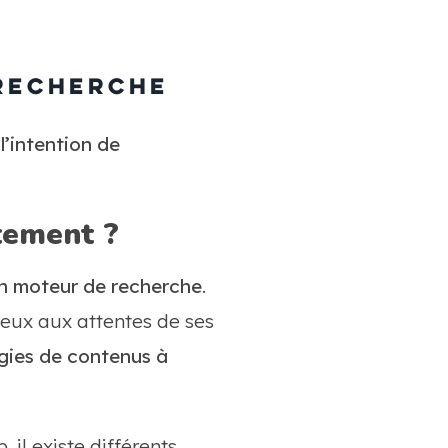
 recherche
l’intention de
ctement ?
 un moteur de recherche
.
ieux aux attentes de ses
gies de contenus à
il existe différents