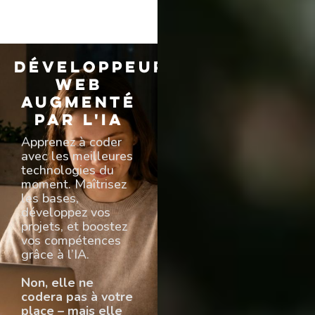
Développeur
Web
Augmenté
par l'IA
Apprenez à coder
avec les meilleures
technologies du
moment. Maîtrisez
les bases,
développez vos
projets, et boostez
vos compétences
grâce à l’IA.
Non, elle ne
codera pas à votre
place – mais elle