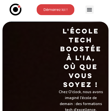
Démarrez Ici !
Nos Formations
L’Ecole O’Clock
L'ÉCOLE
TECH
BOOSTÉE
À L'IA,
OÙ QUE
VOUS
SOYEZ !
Chez O'clock, nous avons
imaginé l'école de
demain : des formations
tech d'excellence,