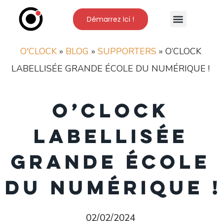
Démarrez Ici !
Nos Formations
L’Ecole O’Clock
O'CLOCK
»
BLOG
»
SUPPORTERS
»
O’CLOCK
LABELLISÉE GRANDE ÉCOLE DU NUMÉRIQUE !
O’clock
labellisée
Grande École
Du Numérique 
02/02/2024