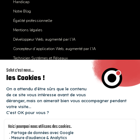
Handicap
Notre Blog
Égalité professionnelle
Mentions légales
Développeur Web, augmenté par l’IA
Concepteur d’application Web, augmenté par l’IA
Technicien Systèmes et Réseaux
Expert CyberSécurité
Certificat Qualiopi
Mobilité internationale
Un coup de fil ?
+33 1 89 71 65 30