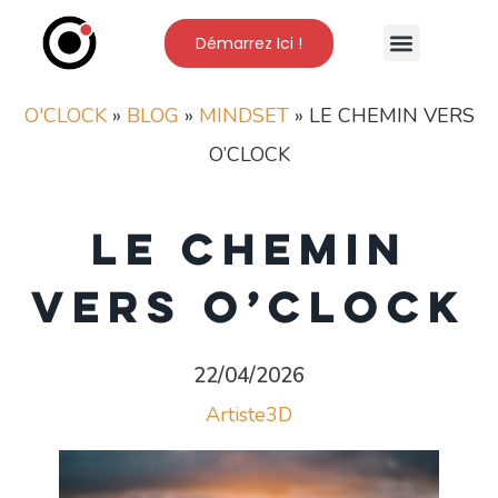
Démarrez Ici !
Nos Formations
L’Ecole O’Clock
O'CLOCK
»
BLOG
»
MINDSET
»
LE CHEMIN VERS
O’CLOCK
LE CHEMIN
VERS O’CLOCK
22/04/2026
Artiste3D