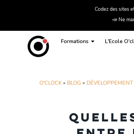
Codez des sites e
📣 Ne man
Formations
L'Ecole O'c
O'CLOCK
»
BLOG
»
DÉVELOPPEMENT
Quelle
entre 