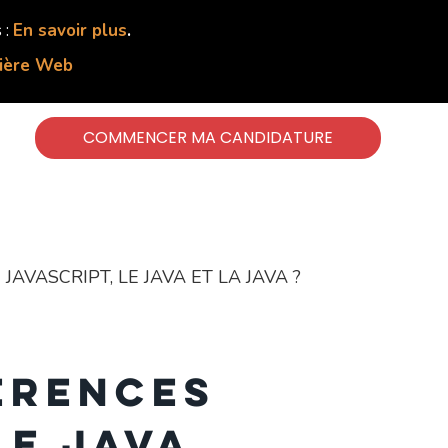
 :
En savoir plus
.
lière Web
COMMENCER MA CANDIDATURE
AVASCRIPT, LE JAVA ET LA JAVA ?
érences
le Java