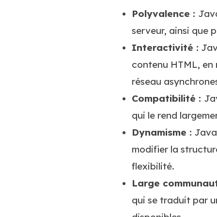
Polyvalence :
Java
serveur, ainsi que 
Interactivité :
Java
contenu HTML, en r
réseau asynchrones
Compatibilité :
Ja
qui le rend largeme
Dynamisme :
JavaS
modifier la structu
flexibilité.
Large communaut
qui se traduit par
disponibles.