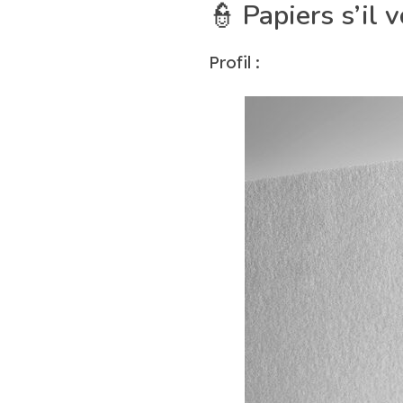
👮
Papiers s’il v
Profil :