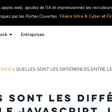
t applis web, ajoutez de l’IA et impressionnez les recruteurs
quez pas les Portes Ouvertes :
Filière Infra & Cyber
et
Fi
lock
Entreprises
 WEB
»
QUELLES SONT LES DIFFÉRENCES ENTRE LE J
s sont les diff
le JavaScript, 