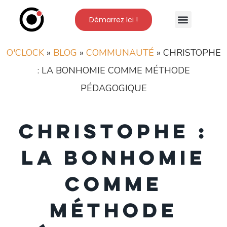
Démarrez Ici !
Nos Formations
L’Ecole O’Clock
O'CLOCK
»
BLOG
»
COMMUNAUTÉ
»
CHRISTOPHE
: LA BONHOMIE COMME MÉTHODE
PÉDAGOGIQUE
Christophe :
la bonhomie
comme
méthode