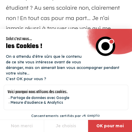
étudiant ? Au sens scolaire non, clairement
non ! En tout cas pour ma part… Je n’ai
jamais réussi à trouver une voie qui me
corresponde et j’ai fini par me former seul.
Par contre, dans le sens savoir apprendre
alors là oui ! Il est primordial pour notre
métier de savoir apprendre. Pour ma part,
j’insiste beaucoup sur le fait qu’on forme des
développeurs au sens large du terme et pas
simplement des développeurs
PHP/Symfony/React/WordPress ! Et comme
un bon formateur est forcément un bon dev
avec de l’expérience, l’un ne fonctionne pas